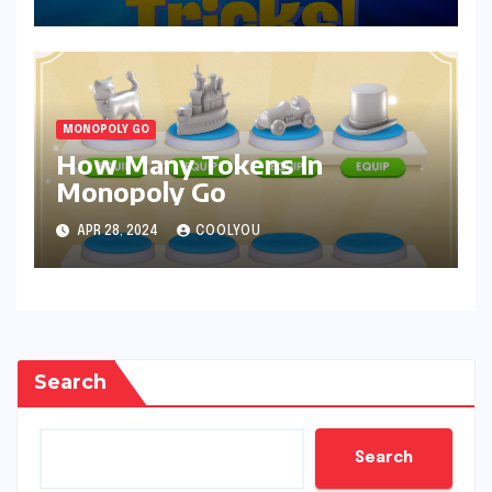
MONOPOLY GO
How Many Tokens In
Monopoly Go
APR 28, 2024
COOLYOU
Search
Search